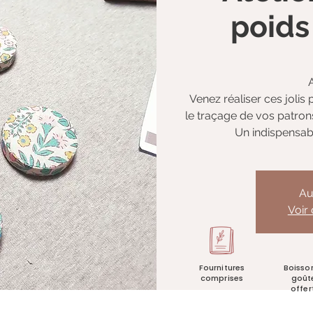
poids
Venez réaliser ces jolis
le traçage de vos patron
Un indispensabl
Au
Voir
Fournitures
Boisso
comprises
goût
offer