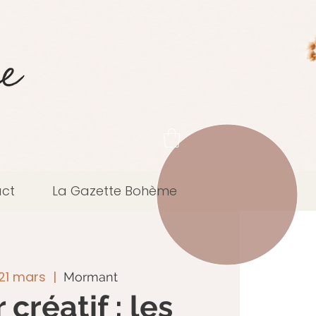
ct
La Gazette Bohème
21 mars
  |  
Mormant
 créatif : les