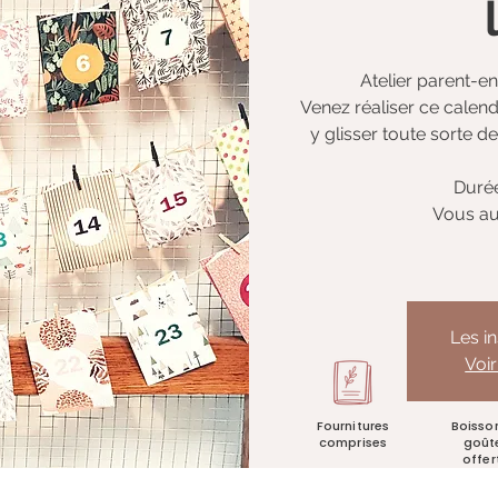
Atelier parent-enf
Venez réaliser ce calend
y glisser toute sorte d
Durée
Vous au
Les i
Voi
Fournitures
Boisso
comprises
goût
offer