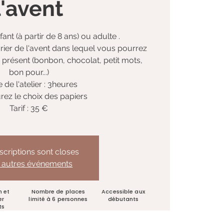
l'avent
ant (à partir de 8 ans) ou adulte .
rier de l'avent dans lequel vous pourrez
e présent (bonbon, chocolat, petit mots,
bon pour...)
 de l'atelier : 3heures
rez le choix des papiers
Tarif : 35 €
nscriptions sont closes
r autres événements
n et
Nombre de places
Accessible aux
er
limité à 6 personnes
débutants
ts