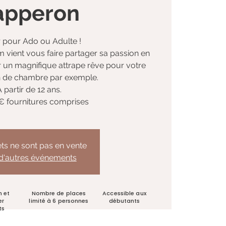
apperon
r pour Ado ou Adulte !
 vient vous faire partager sa passion en
r un magnifique attrape rêve pour votre
n de chambre par exemple.
A partir de 12 ans.
5€ fournitures comprises
lets ne sont pas en vente
 d'autres événements
n et
Nombre de places
Accessible aux
er
limité à 6 personnes
débutants
ts