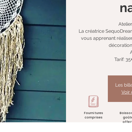
n
Atelie
La créatrice SequoDream
vous apprenant réalise
décoratio
Tarif: 3
Les bil
Voir
Fournitures
Boisso
comprises
goût
offer