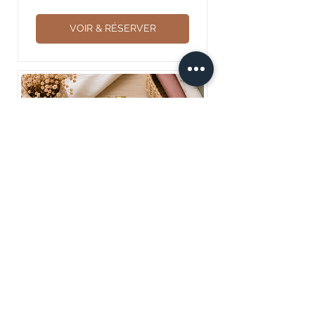
VOIR & RÉSERVER
Tambour fleuri
sam. 10 oct.